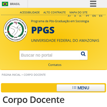
BRASIL
Simplifique!
ACESSIBILIDADE
ALTO CONTRASTE
MAPA DO SITE
A+
A
A-
PT
EN
ES
Comunica BR
Programa de Pós-Graduação em Sociologia
PPGS
Participe
Acesso à informação
UNIVERSIDADE FEDERAL DO AMAZONAS
Legislação
Canais
Contatos
PÁGINA INICIAL
>
CORPO DOCENTE
MENU
Corpo Docente