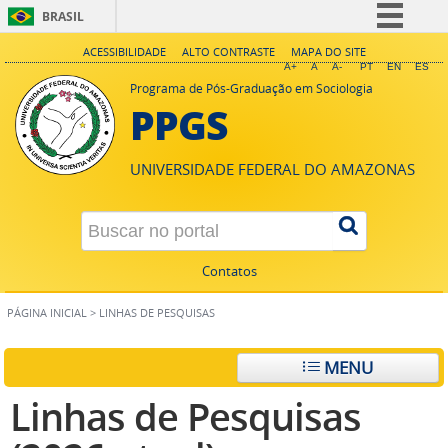
BRASIL
Simplifique!
ACESSIBILIDADE
ALTO CONTRASTE
MAPA DO SITE
A+
A
A-
PT
EN
ES
Comunica BR
Programa de Pós-Graduação em Sociologia
PPGS
Participe
Acesso à informação
UNIVERSIDADE FEDERAL DO AMAZONAS
Legislação
Canais
Contatos
PÁGINA INICIAL
>
LINHAS DE PESQUISAS
MENU
Linhas de Pesquisas