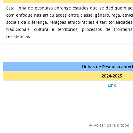
Esta linha de pesquisa abrange estudos que se dediquem aos
com enfoque nas articulações entre classe, gênero, raça, etni
sociais da diferença; relações étnico-raciais e territorialidade
tradicionais, cultura e territórios; processos de frontei
resistências.
-------------------------------------------------------------------------------------
----------------------------------------------------------------------------
Linhas de Pesquisa anter
2024-2025
Link
Voltar para o topo