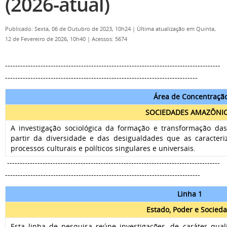
(2026-atual)
Publicado: Sexta, 06 de Outubro de 2023, 10h24
|
Última atualização em Quinta,
12 de Fevereiro de 2026, 10h40
|
Acessos: 5674
-------------------------------------------------------------------------------------
----------------------------------------------------------------------------
Área de Concentraçã
SOCIEDADES AMAZÔNI
A investigação sociológica da formação e transformação da
partir da diversidade e das desigualdades que as caracter
processos culturais e políticos singulares e universais.
------------------------------------------------------------------------------------
-----------------------------------------------------------------------------
Linha 1
Estado, Poder e Socied
Esta linha de pesquisa reúne investigações, de caráter quali