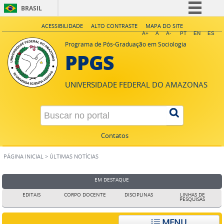
BRASIL
Simplifique!
ACESSIBILIDADE
ALTO CONTRASTE
MAPA DO SITE
A+
A
A-
PT
EN
ES
Comunica BR
Programa de Pós-Graduação em Sociologia
PPGS
Participe
Acesso à informação
UNIVERSIDADE FEDERAL DO AMAZONAS
Legislação
Canais
Contatos
PÁGINA INICIAL
>
ÚLTIMAS NOTÍCIAS
EM DESTAQUE
EDITAIS
CORPO DOCENTE
DISCIPLINAS
LINHAS DE
PESQUISAS
MENU