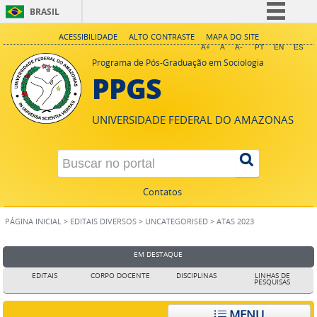
BRASIL
Simplifique!
ACESSIBILIDADE
ALTO CONTRASTE
MAPA DO SITE
A+
A
A-
PT
EN
ES
Comunica BR
Programa de Pós-Graduação em Sociologia
PPGS
Participe
Acesso à informação
UNIVERSIDADE FEDERAL DO AMAZONAS
Legislação
Canais
Contatos
PÁGINA INICIAL
>
EDITAIS DIVERSOS
>
UNCATEGORISED
>
ATAS 2023
EM DESTAQUE
EDITAIS
CORPO DOCENTE
DISCIPLINAS
LINHAS DE
PESQUISAS
MENU