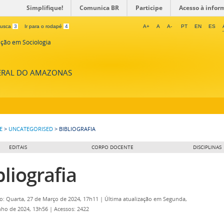
Simplifique!
Comunica BR
Participe
Acesso à infor
 busca
3
Ir para o rodapé
4
A+
A
A-
PT
EN
ES
ção em Sociologia
DERAL DO AMAZONAS
E
>
UNCATEGORISED
>
BIBLIOGRAFIA
EDITAIS
CORPO DOCENTE
DISCIPLINAS
bliografia
o: Quarta, 27 de Março de 2024, 17h11
|
Última atualização em Segunda,
nho de 2024, 13h56
|
Acessos: 2422