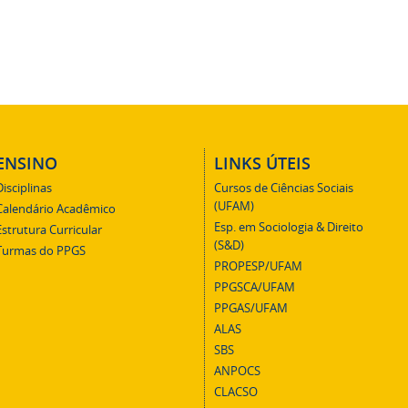
ENSINO
LINKS ÚTEIS
Disciplinas
Cursos de Ciências Sociais
(UFAM)
Calendário Acadêmico
Esp. em Sociologia & Direito
Estrutura Curricular
(S&D)
Turmas do PPGS
PROPESP/UFAM
PPGSCA/UFAM
PPGAS/UFAM
ALAS
SBS
ANPOCS
CLACSO