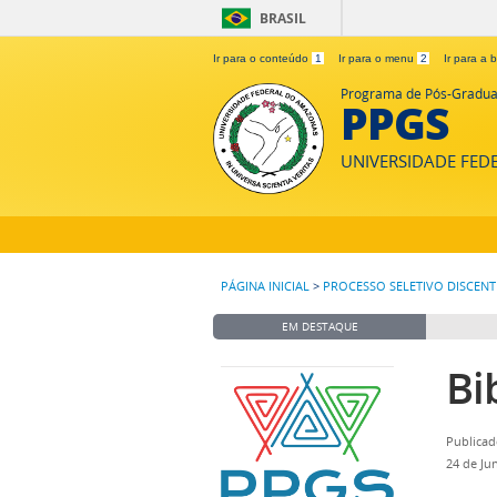
BRASIL
Ir para o conteúdo
1
Ir para o menu
2
Ir para a
Programa de Pós-Gradua
PPGS
UNIVERSIDADE FE
PÁGINA INICIAL
>
PROCESSO SELETIVO DISCENT
EM DESTAQUE
Bi
Publicad
24 de Ju