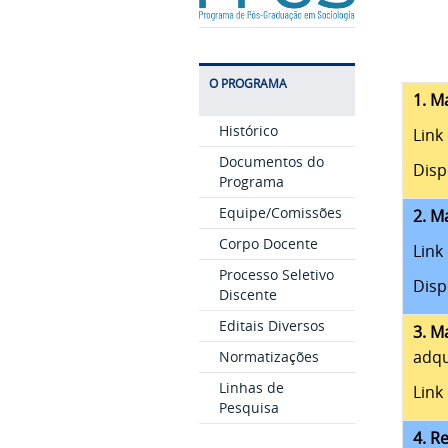
O PROGRAMA
1. M
Histórico
Link
Documentos do
Disp
Programa
Equipe/Comissões
2. M
Corpo Docente
Link
Processo Seletivo
Disp
Discente
Editais Diversos
3. M
adqu
Normatizações
Linhas de
Link
Pesquisa
4. R