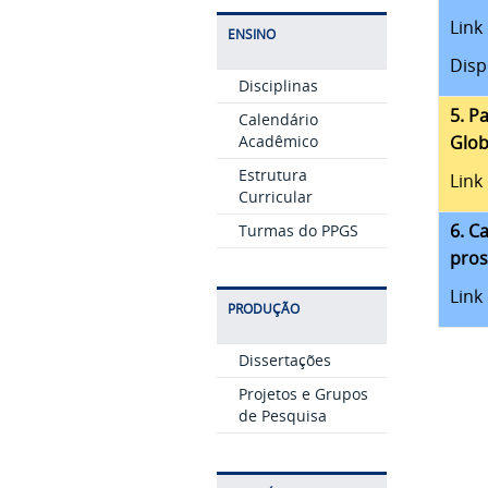
Link
ENSINO
Disp
Disciplinas
5. P
Calendário
Glob
Acadêmico
Estrutura
Link
Curricular
6. C
Turmas do PPGS
pros
Link
PRODUÇÃO
Dissertações
Projetos e Grupos
de Pesquisa